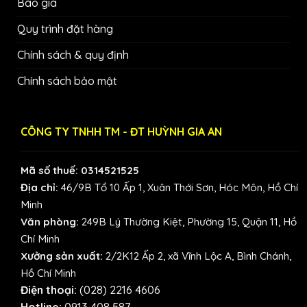
Báo giá
Quy trình đặt hàng
Chính sách & quy định
Chính sách bảo mật
CÔNG TY TNHH TM - ĐT HUỲNH GIA AN
Mã số thuế: 0314521525
Địa chỉ:
46/9B Tổ 10 Ấp 1, Xuân Thới Sơn, Hóc Môn, Hồ Chí
Minh
Văn phòng:
249B Lý Thường Kiệt, Phường 15, Quận 11, Hồ
Chí Minh
Xưởng sản xuất:
2/2K12 Ấp 2, xã Vĩnh Lộc A, Bình Chánh,
Hồ Chí Minh
Điện thoại:
(028) 2216 4606