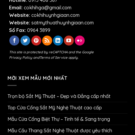
Hotline:
0913 408 587
Email:
cokhihga@gmail.com
Website:
cokhihuynhgiaan.com
Website:
satmythuathuynhgiaan.com
Số Fax:
0964 3899
This site is protected by reCAPTCHA and the Google
Privacy Policy
and
Terms of Service
apply.
MỜI XEM MẪU MỚI NHẤT
Trọn bộ Sắt Mỹ Thuật – Đẹp và Đẳng cấp nhất
Top Cửa Cổng Sắt Mỹ Nghệ Thuật cao cấp
Mẫu Cửa Cổng Biệt Thự – Tinh tế & Sang trọng
Mẫu Cầu Thang Sắt Nghệ Thuật được yêu thích