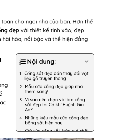
 toàn cho ngôi nhà của bạn. Hơn thế
ổng đẹp
với thiết kế tinh xảo, đẹp
 hài hòa, nổi bậc và thể hiện đẳng
u
Nội dung:
Cổng sắt đẹp dần thay đổi vật
liệu gỗ truyền thống
ông
Mẫu cửa cổng đẹp giúp nhà
thêm sang!
ế
Vì sao nên chọn và làm cổng
hác
sắt đẹp tại Cơ khí Huỳnh Gia
An?
Những kiểu mẫu cửa cổng đẹp
bằng sắt hiện nay
Giá cửa cổng sắt, báo giá chất
lượng, chi tiết