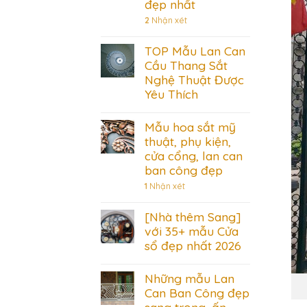
đẹp nhất
2
Nhận xét
TOP Mẫu Lan Can
Cầu Thang Sắt
Nghệ Thuật Được
Yêu Thích
Mẫu hoa sắt mỹ
thuật, phụ kiện,
cửa cổng, lan can
ban công đẹp
1
Nhận xét
[Nhà thêm Sang]
với 35+ mẫu Cửa
sổ đẹp nhất 2026
Những mẫu Lan
Can Ban Công đẹp