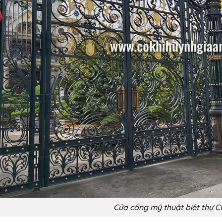
Cửa cổng mỹ thuật biệt thự 