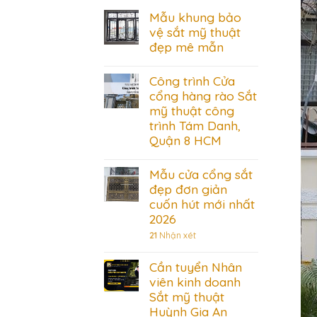
Mẫu khung bảo
vệ sắt mỹ thuật
đẹp mê mẫn
Công trình Cửa
cổng hàng rào Sắt
mỹ thuật công
trình Tám Danh,
Quận 8 HCM
Mẫu cửa cổng sắt
đẹp đơn giản
cuốn hút mới nhất
2026
21
Nhận xét
Cần tuyển Nhân
viên kinh doanh
Sắt mỹ thuật
Huỳnh Gia An