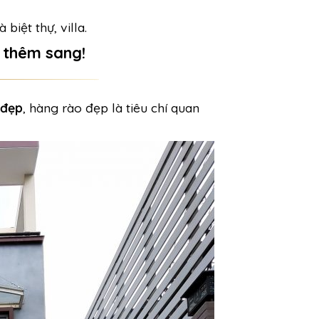
biệt thự, villa.
 thêm sang!
đẹp
,
hàng
rào đẹp là tiêu chí quan