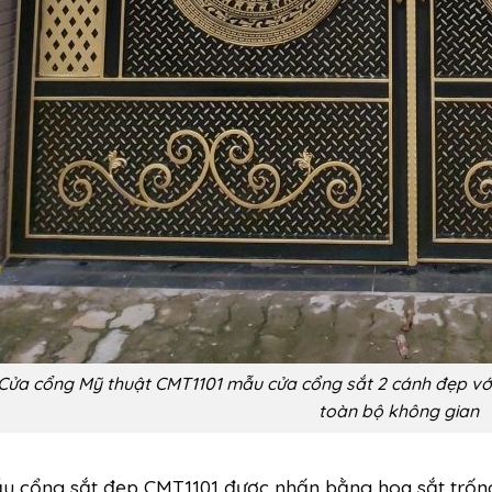
Cửa cổng Mỹ thuật CMT1101 mẫu cửa cổng sắt 2 cánh đẹp vớ
toàn bộ không gian
u cổng sắt đẹp CMT1101 được nhấn bằng hoa sắt trốn