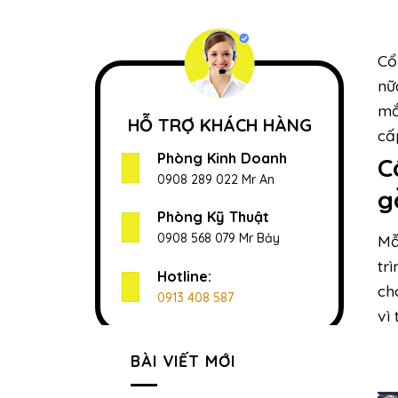
Cổ
nữ
mắ
HỖ TRỢ KHÁCH HÀNG
cấ
Phòng Kinh Doanh
C
0908 289 022 Mr An
g
Phòng Kỹ Thuật
0908 568 079 Mr Bảy
Mẫ
tr
Hotline:
ch
0913 408 587
vì 
BÀI VIẾT MỚI