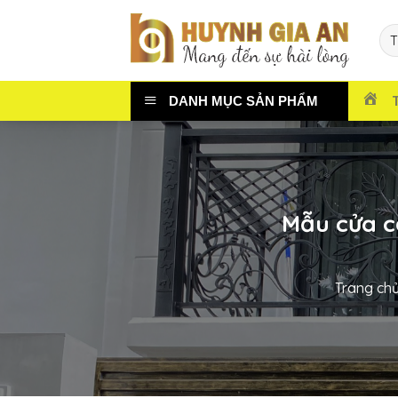
Chuyển
đến
nội
dung
DANH MỤC SẢN PHẨM
Mẫu cửa c
Trang ch