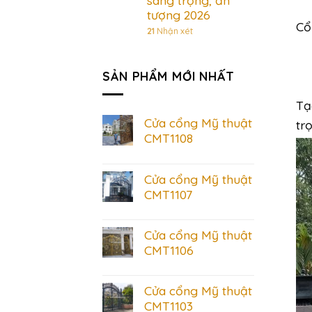
sang trọng, ấn
tượng 2026
Cổ
21
Nhận xét
SẢN PHẨM MỚI NHẤT
Tạ
Cửa cổng Mỹ thuật
tr
CMT1108
Cửa cổng Mỹ thuật
CMT1107
Cửa cổng Mỹ thuật
CMT1106
Cửa cổng Mỹ thuật
CMT1103