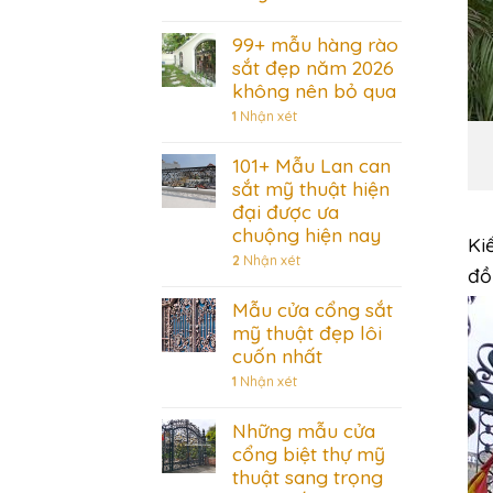
99+ mẫu hàng rào
sắt đẹp năm 2026
không nên bỏ qua
1
Nhận xét
101+ Mẫu Lan can
sắt mỹ thuật hiện
đại được ưa
chuộng hiện nay
Ki
2
Nhận xét
đồ
Mẫu cửa cổng sắt
mỹ thuật đẹp lôi
cuốn nhất
1
Nhận xét
Những mẫu cửa
cổng biệt thự mỹ
thuật sang trọng