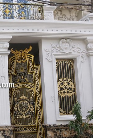
Mẫu Cổng Sắt Pano Đẹp Giá Rẻ
thi công tại TPHCM
Thông tin sản phẩm
Liên hệ để để làm những Mẫu
cửa cổng sắt đẹp mới nhất