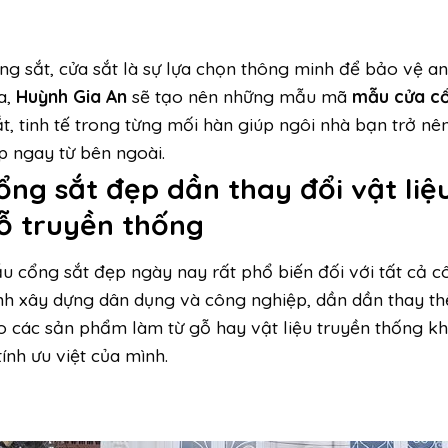
ng sắt, cửa sắt
là sự lựa chọn thông minh để bảo vệ an
a,
Huỳnh Gia An
sẽ tạo nên những mẫu mã
mẫu cửa c
t, tinh tế trong từng mối hàn giúp ngôi nhà bạn trở nên
p ngay từ bên ngoài.
ổng sắt đẹp dần thay đổi vật liệ
ỗ truyền thống
u cổng sắt đẹp ngày nay rất phổ biến đối với tất cả c
ình xây dựng dân dụng và công nghiệp, dần dần thay th
o các sản phẩm làm từ gỗ hay vật liệu truyền thống k
tính ưu việt của mình.