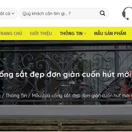
Tìm
kiếm:
TRANG CHỦ
GIỚI THIỆU
THÔNG TIN
MẪU SẢN PHẨM
ổng sắt đẹp đơn giản cuốn hút mới
ủ
/
Thông Tin
/
Mẫu cửa cổng sắt đẹp đơn giản cuốn hút mới 