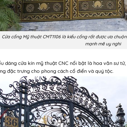
Cửa cổng Mỹ thuật CMT1106 là kiểu cổng rất được ưa chuộn
mạnh mẽ uy nghi
ểu dáng cửa kín mỹ thuật CNC nổi bật là hoa văn sư tử,
ng đặc trưng cho phong cách cổ điển và quý tộc.