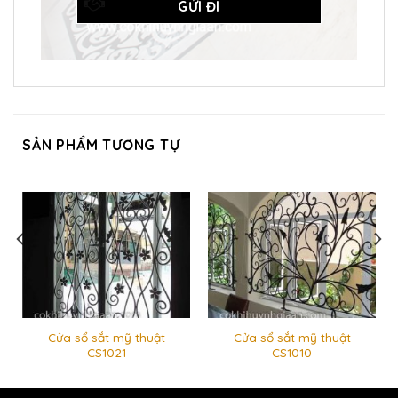
SẢN PHẨM TƯƠNG TỰ
Cửa sổ sắt mỹ thuật
Cửa sổ sắt mỹ thuật
CS1021
CS1010