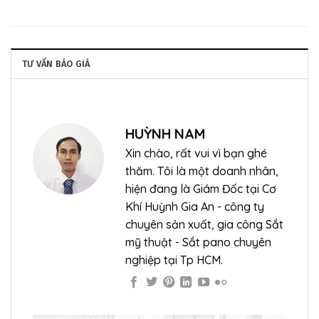
TƯ VẤN BÁO GIÁ
HUỲNH NAM
Xin chào, rất vui vì bạn ghé
thăm. Tôi là một doanh nhân,
hiện đang là Giám Đốc tại Cơ
Khí Huỳnh Gia An - công ty
chuyên sản xuất, gia công Sắt
mỹ thuật - Sắt pano chuyên
nghiệp tại Tp HCM.