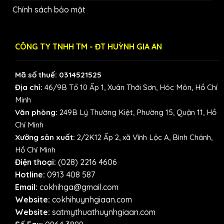
Chính sách bảo mật
CÔNG TY TNHH TM - ĐT HUỲNH GIA AN
Mã số thuế: 0314521525
Địa chỉ:
46/9B Tổ 10 Ấp 1, Xuân Thới Sơn, Hóc Môn, Hồ Chí
Minh
Văn phòng:
249B Lý Thường Kiệt, Phường 15, Quận 11, Hồ
Chí Minh
Xưởng sản xuất:
2/2K12 Ấp 2, xã Vĩnh Lộc A, Bình Chánh,
Hồ Chí Minh
Điện thoại:
(028) 2216 4606
Hotline:
0913 408 587
Email:
cokhihga@gmail.com
Website:
cokhihuynhgiaan.com
Website:
satmythuathuynhgiaan.com