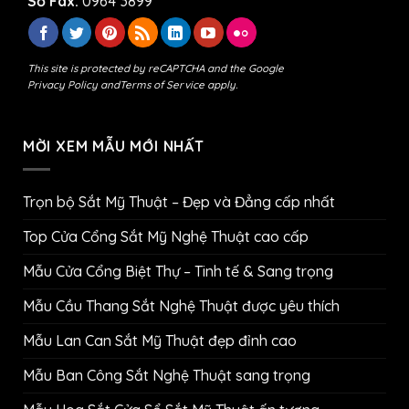
Số Fax:
0964 3899
This site is protected by reCAPTCHA and the Google
Privacy Policy
and
Terms of Service
apply.
MỜI XEM MẪU MỚI NHẤT
Trọn bộ Sắt Mỹ Thuật – Đẹp và Đẳng cấp nhất
Top Cửa Cổng Sắt Mỹ Nghệ Thuật cao cấp
Mẫu Cửa Cổng Biệt Thự – Tinh tế & Sang trọng
Mẫu Cầu Thang Sắt Nghệ Thuật được yêu thích
Mẫu Lan Can Sắt Mỹ Thuật đẹp đỉnh cao
Mẫu Ban Công Sắt Nghệ Thuật sang trọng