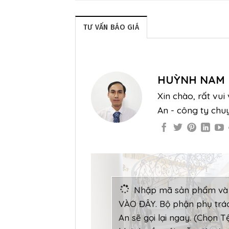
TƯ VẤN BÁO GIÁ
HUỲNH NAM
Xin chào, rất vu
An - công ty chu