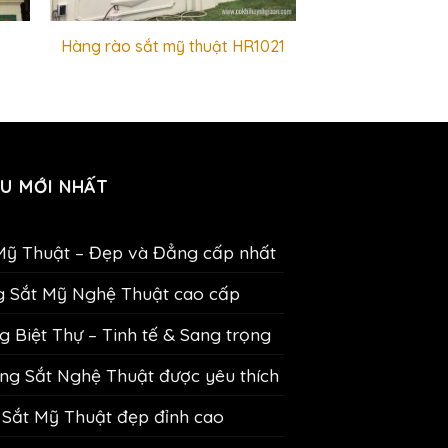
Hàng rào sắt mỹ thuật HR1021
U MỚI NHẤT
Mỹ Thuật – Đẹp và Đẳng cấp nhất
g Sắt Mỹ Nghệ Thuật cao cấp
 Biệt Thự – Tinh tế & Sang trọng
g Sắt Nghệ Thuật được yêu thích
Sắt Mỹ Thuật đẹp đỉnh cao