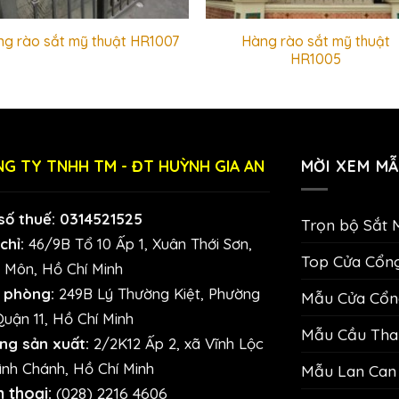
Hàng rào sắt mỹ thuật
g rào sắt mỹ thuật HR1007
HR1005
G TY TNHH TM - ĐT HUỲNH GIA AN
MỜI XEM MẪ
số thuế: 0314521525
Trọn bộ Sắt 
chỉ:
46/9B Tổ 10 Ấp 1, Xuân Thới Sơn,
Top Cửa Cổn
 Môn, Hồ Chí Minh
 phòng:
249B Lý Thường Kiệt, Phường
Mẫu Cửa Cổng
Quận 11, Hồ Chí Minh
Mẫu Cầu Than
ng sản xuất:
2/2K12 Ấp 2, xã Vĩnh Lộc
ình Chánh, Hồ Chí Minh
Mẫu Lan Can 
n thoại:
(028) 2216 4606