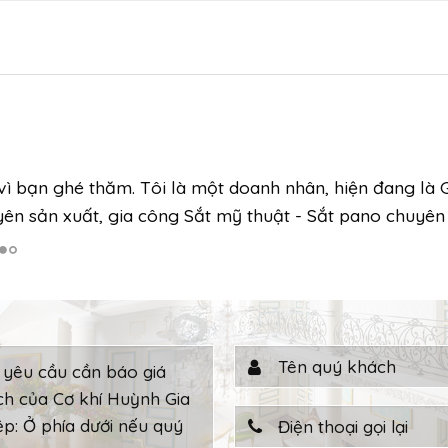
i vì bạn ghé thăm. Tôi là một doanh nhân, hiện đang là
yên sản xuất, gia công Sắt mỹ thuật - Sắt pano chuyên