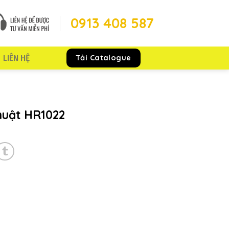
0913 408 587
Tải Catalogue
LIÊN HỆ
huật HR1022