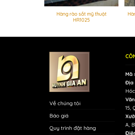
ắt mỹ thuật
Hàng rào sắt mỹ thuật
Hàn
1003
HR1025
CÔN
Mã 
Địa 
Hóc
Văn
Về chúng tôi
15, 
Báo giá
Xưở
A, B
Quy trình đặt hàng
Điệ