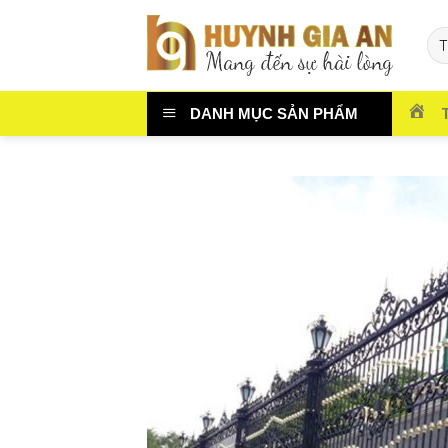
Chuyển
đến
nội
dung
DANH MỤC SẢN PHẨM