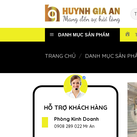
Chuyển
đến
nội
dung
DANH MỤC SẢN PHẨM
TRANG CHỦ
/
DANH MỤC SẢN PH
HỖ TRỢ KHÁCH HÀNG
Phòng Kinh Doanh
0908 289 022 Mr An