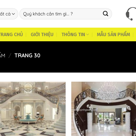
Tìm
kiếm:
TRANG CHỦ
GIỚI THIỆU
THÔNG TIN
MẪU SẢN PHẨM
ẨM
/
TRANG 30