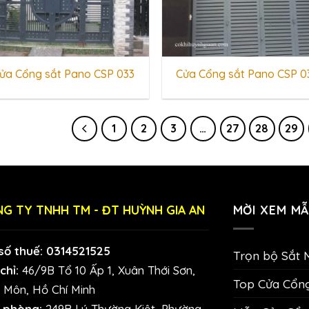
ửa Cổng sắt Pano CSP 033
Cửa Cổng sắt Pano CSP 0
1
2
3
…
27
28
29
G TY TNHH TM - ĐT HUỲNH GIA AN
MỜI XEM MẪ
số thuế: 0314521525
Trọn bộ Sắt 
chỉ:
46/9B Tổ 10 Ấp 1, Xuân Thới Sơn,
Top Cửa Cổn
 Môn, Hồ Chí Minh
 phòng:
249B Lý Thường Kiệt, Phường