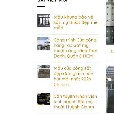
Mẫu khung bảo vệ
sắt mỹ thuật đẹp mê
mẫn
Công trình Cửa cổng
hàng rào Sắt mỹ
thuật công trình Tám
C
Danh, Quận 8 HCM
Mẫu cửa cổng sắt
đẹp đơn giản cuốn
hút mới nhất 2026
21
Nhận xét
Cần tuyển Nhân viên
kinh doanh Sắt mỹ
thuật Huỳnh Gia An