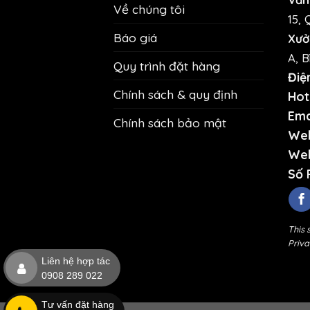
Về chúng tôi
15, 
Báo giá
Xưở
A, B
Quy trình đặt hàng
Điệ
Chính sách & quy định
Hotl
Ema
Chính sách bảo mật
Web
Web
Số 
This 
Priva
Liên hệ hợp tác
0908 289 022
Tư vấn đặt hàng