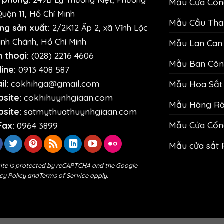
Mẫu Cửa Cổng
Quận 11, Hồ Chí Minh
Mẫu Cầu Than
ng sản xuất:
2/2K12 Ấp 2, xã Vĩnh Lộc
ình Chánh, Hồ Chí Minh
Mẫu Lan Can 
n thoại:
(028) 2216 4606
Mẫu Ban Công
ine:
0913 408 587
il:
cokhihga@gmail.com
Mẫu Hoa Sắt 
site:
cokhihuynhgiaan.com
Mẫu Hàng Rào
site:
satmythuathuynhgiaan.com
Mẫu Cửa Cổn
Fax:
0964 3899
Mẫu cửa sắt 
site is protected by reCAPTCHA and the Google
cy Policy
and
Terms of Service
apply.