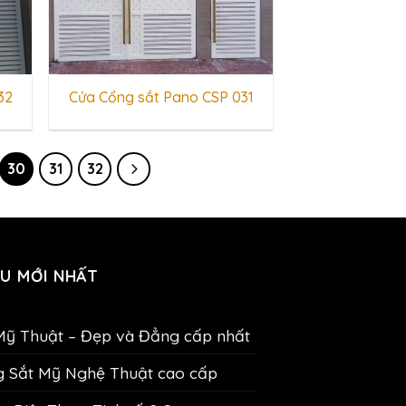
32
Cửa Cổng sắt Pano CSP 031
30
31
32
U MỚI NHẤT
Mỹ Thuật – Đẹp và Đẳng cấp nhất
g Sắt Mỹ Nghệ Thuật cao cấp