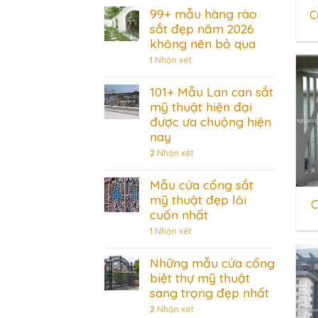
99+ mẫu hàng rào
C
sắt đẹp năm 2026
không nên bỏ qua
1
Nhận xét
101+ Mẫu Lan can sắt
mỹ thuật hiện đại
được ưa chuộng hiện
nay
2
Nhận xét
Mẫu cửa cổng sắt
mỹ thuật đẹp lôi
C
cuốn nhất
1
Nhận xét
Những mẫu cửa cổng
biệt thự mỹ thuật
sang trọng đẹp nhất
2
Nhận xét