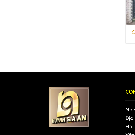
C
CÔN
Mã 
Địa 
Hóc
Văn