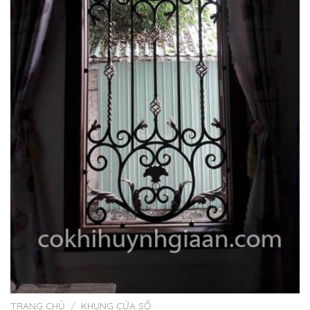
TRANG CHỦ
/
KHUNG CỬA SỔ