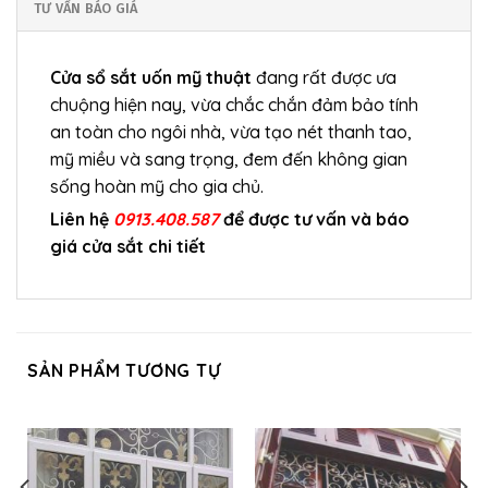
TƯ VẤN BÁO GIÁ
Cửa sổ sắt uốn mỹ thuật
đang rất được ưa
chuộng hiện nay, vừa chắc chắn đảm bảo tính
an toàn cho ngôi nhà, vừa tạo nét thanh tao,
mỹ miều và sang trọng, đem đến không gian
sống hoàn mỹ cho gia chủ.
Liên hệ
0913.408.587
để được tư vấn và báo
giá cửa sắt chi tiết
SẢN PHẨM TƯƠNG TỰ