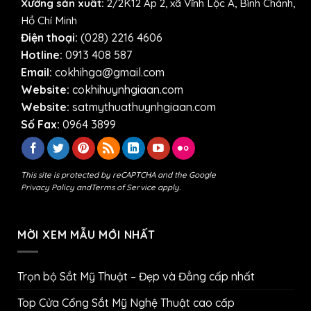
Xưởng sản xuất:
2/2K12 Ấp 2, xã Vĩnh Lộc A, Bình Chánh,
Hồ Chí Minh
Điện thoại:
(028) 2216 4606
Hotline:
0913 408 587
Email:
cokhihga@gmail.com
Website:
cokhihuynhgiaan.com
Website:
satmythuathuynhgiaan.com
Số Fax:
0964 3899
This site is protected by reCAPTCHA and the Google
Privacy Policy
and
Terms of Service
apply.
MỜI XEM MẪU MỚI NHẤT
Trọn bộ Sắt Mỹ Thuật – Đẹp và Đẳng cấp nhất
Top Cửa Cổng Sắt Mỹ Nghệ Thuật cao cấp