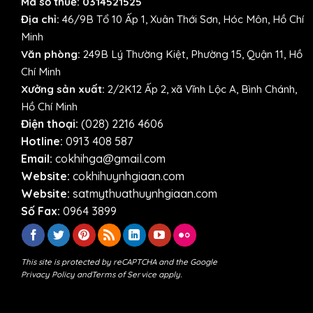
Mã số thuế: 0314521525
Địa chỉ:
46/9B Tổ 10 Ấp 1, Xuân Thới Sơn, Hóc Môn, Hồ Chí
Minh
Văn phòng:
249B Lý Thường Kiệt, Phường 15, Quận 11, Hồ
Chí Minh
Xưởng sản xuất:
2/2K12 Ấp 2, xã Vĩnh Lộc A, Bình Chánh,
Hồ Chí Minh
Điện thoại:
(028) 2216 4606
Hotline:
0913 408 587
Email:
cokhihga@gmail.com
Website:
cokhihuynhgiaan.com
Website:
satmythuathuynhgiaan.com
Số Fax:
0964 3899
This site is protected by reCAPTCHA and the Google
Privacy Policy
and
Terms of Service
apply.