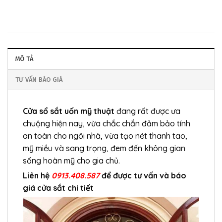
MÔ TẢ
TƯ VẤN BÁO GIÁ
Cửa sổ sắt uốn mỹ thuật
đang rất được ưa
chuộng hiện nay, vừa chắc chắn đảm bảo tính
an toàn cho ngôi nhà, vừa tạo nét thanh tao,
mỹ miều và sang trọng, đem đến không gian
sống hoàn mỹ cho gia chủ.
Liên hệ
0913.408.587
để được tư vấn và báo
giá cửa sắt chi tiết