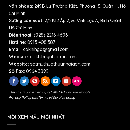
Văn phòng:
249B Lý Thường Kiệt, Phường 15, Quận 11, Hồ
Chí Minh
Xưởng sản xuất:
2/2K12 Ấp 2, xã Vĩnh Lộc A, Bình Chánh,
Hồ Chí Minh
Điện thoại:
(028) 2216 4606
Hotline:
0913 408 587
Email:
cokhihga@gmail.com
Website:
cokhihuynhgiaan.com
Website:
satmythuathuynhgiaan.com
Số Fax:
0964 3899
This site is protected by reCAPTCHA and the Google
Privacy Policy
and
Terms of Service
apply.
MỜI XEM MẪU MỚI NHẤT