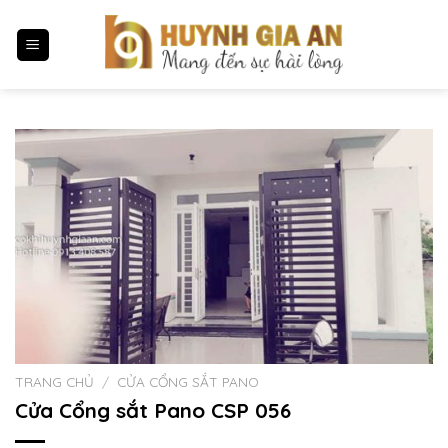
Chuyển
đến
nội
dung
TRANG CHỦ
/
CỬA CỔNG SẮT PANO
Cửa Cổng sắt Pano CSP 056