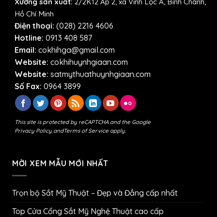
Xưởng sản xuất:
2/2K12 Ấp 2, xã Vĩnh Lộc A, Bình Chánh,
Hồ Chí Minh
Điện thoại:
(028) 2216 4606
Hotline:
0913 408 587
Email:
cokhihga@gmail.com
Website:
cokhihuynhgiaan.com
Website:
satmythuathuynhgiaan.com
Số Fax:
0964 3899
This site is protected by reCAPTCHA and the Google
Privacy Policy
and
Terms of Service
apply.
MỜI XEM MẪU MỚI NHẤT
Trọn bộ Sắt Mỹ Thuật – Đẹp và Đẳng cấp nhất
Top Cửa Cổng Sắt Mỹ Nghệ Thuật cao cấp