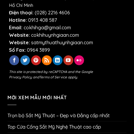
Hồ Chí Minh
Điện thoại:
(028) 2216 4606
Hotline:
0913 408 587
Email:
cokhihga@gmail.com
Website:
cokhihuynhgiaan.com
Website:
satmythuathuynhgiaan.com
Số Fax:
0964 3899
This site is protected by reCAPTCHA and the Google
Privacy Policy
and
Terms of Service
apply.
MỜI XEM MẪU MỚI NHẤT
Trọn bộ Sắt Mỹ Thuật – Đẹp và Đẳng cấp nhất
Top Cửa Cổng Sắt Mỹ Nghệ Thuật cao cấp