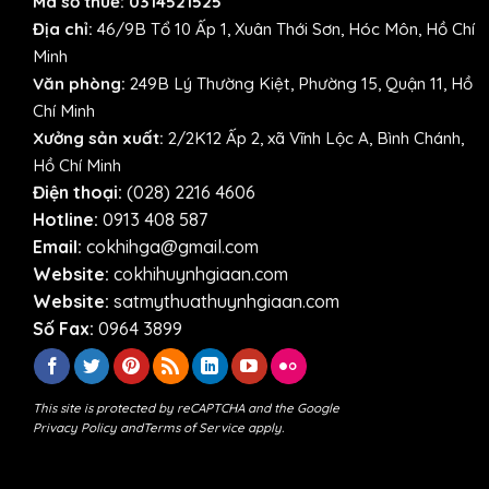
Mã số thuế: 0314521525
Địa chỉ:
46/9B Tổ 10 Ấp 1, Xuân Thới Sơn, Hóc Môn, Hồ Chí
Minh
Văn phòng:
249B Lý Thường Kiệt, Phường 15, Quận 11, Hồ
Chí Minh
Xưởng sản xuất:
2/2K12 Ấp 2, xã Vĩnh Lộc A, Bình Chánh,
Hồ Chí Minh
Điện thoại:
(028) 2216 4606
Hotline:
0913 408 587
Email:
cokhihga@gmail.com
Website:
cokhihuynhgiaan.com
Website:
satmythuathuynhgiaan.com
Số Fax:
0964 3899
This site is protected by reCAPTCHA and the Google
Privacy Policy
and
Terms of Service
apply.