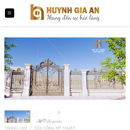
Chuyển
đến
nội
dung
TRANG CHỦ
/
CỬA CỔNG MỸ THUẬT