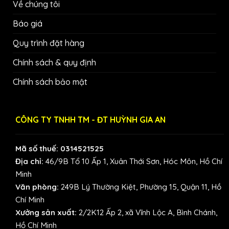
Về chúng tôi
Báo giá
Quy trình đặt hàng
Chính sách & quy định
Chính sách bảo mật
CÔNG TY TNHH TM - ĐT HUỲNH GIA AN
Mã số thuế: 0314521525
Địa chỉ:
46/9B Tổ 10 Ấp 1, Xuân Thới Sơn, Hóc Môn, Hồ Chí
Minh
Văn phòng:
249B Lý Thường Kiệt, Phường 15, Quận 11, Hồ
Chí Minh
Xưởng sản xuất:
2/2K12 Ấp 2, xã Vĩnh Lộc A, Bình Chánh,
Hồ Chí Minh