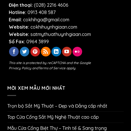
Điện thoại:
(028) 2216 4606
Hotline:
0913 408 587
Email:
cokhihga@gmail.com
Website:
cokhihuynhgiaan.com
Website:
satmythuathuynhgiaan.com
Số Fax:
0964 3899
This site is protected by reCAPTCHA and the Google
Privacy Policy
and
Terms of Service
apply.
MỜI XEM MẪU MỚI NHẤT
Trọn bộ Sắt Mỹ Thuật – Đẹp và Đẳng cấp nhất
Top Cửa Cổng Sắt Mỹ Nghệ Thuật cao cấp
Mẫu Cửa Cổng Biệt Thự – Tinh tế & Sang trọng