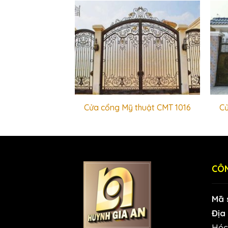
thuật CMT 1044
Cửa cổng Mỹ thuật CMT 1016
Cử
CÔN
Mã 
Địa 
Hóc