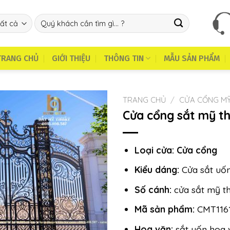
Tìm
kiếm:
TRANG CHỦ
GIỚI THIỆU
THÔNG TIN
MẪU SẢN PHẨM
TRANG CHỦ
/
CỬA CỔNG MỸ
Cửa cổng sắt mỹ t
Loại cửa:
Cửa cổng
Kiểu dáng:
Cửa sắt uốn
Số cánh:
cửa sắt mỹ t
Mã sản phẩm:
CMT116
Hoa văn:
sắt uốn hoa 