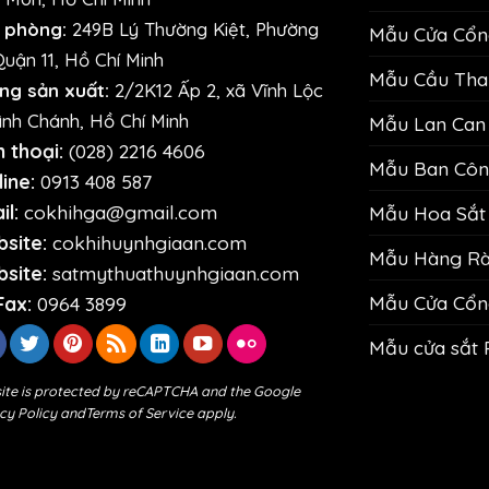
 phòng:
249B Lý Thường Kiệt, Phường
Mẫu Cửa Cổng
Quận 11, Hồ Chí Minh
Mẫu Cầu Than
ng sản xuất:
2/2K12 Ấp 2, xã Vĩnh Lộc
ình Chánh, Hồ Chí Minh
Mẫu Lan Can 
n thoại:
(028) 2216 4606
Mẫu Ban Công
ine:
0913 408 587
il:
cokhihga@gmail.com
Mẫu Hoa Sắt 
site:
cokhihuynhgiaan.com
Mẫu Hàng Rào
site:
satmythuathuynhgiaan.com
Mẫu Cửa Cổn
Fax:
0964 3899
Mẫu cửa sắt 
site is protected by reCAPTCHA and the Google
cy Policy
and
Terms of Service
apply.