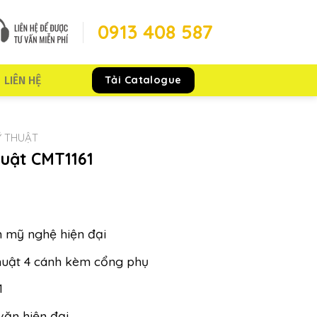
0913 408 587
Tải Catalogue
LIÊN HỆ
 THUẬT
huật CMT1161
 mỹ nghệ hiện đại
huật 4 cánh kèm cổng phụ
1
văn hiện đại