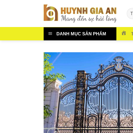
Chuyển
đến
nội
dung
DANH MỤC SẢN PHẨM