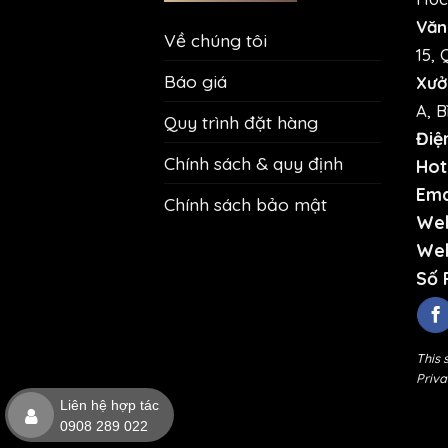
Văn
Về chúng tôi
15, 
Báo giá
Xưở
A, B
Quy trình đặt hàng
Điệ
Chính sách & quy định
Hotl
Ema
Chính sách bảo mật
Web
Web
Số 
This 
Priva
Liên hệ hợp tác
0908 289 022