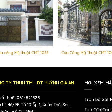
a cổng Mỹ thuật CMT 1033
Cửa Cổng Mỹ Thuật CMT 10
G TY TNHH TM - ĐT HUỲNH GIA AN
MỜI XEM MẪ
số thuế: 0314521525
Trọn bộ Sắt 
chỉ:
46/9B Tổ 10 Ấp 1, Xuân Thới Sơn,
Top Cửa Cổn
 Môn, Hồ Chí Minh