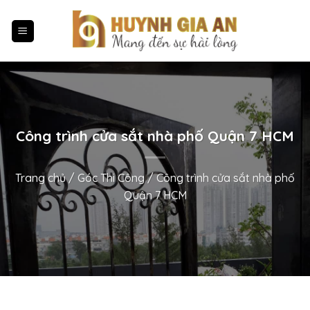
Chuyển
đến
nội
dung
Công trình cửa sắt nhà phố Quận 7 HCM
Trang chủ
/
Góc Thi Công
/
Công trình cửa sắt nhà phố
Quận 7 HCM