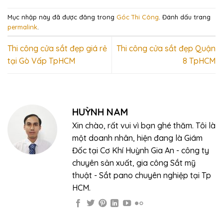
Mục nhập này đã được đăng trong
Góc Thi Công
. Đánh dấu trang
permalink
.
Thi công cửa sắt đẹp giá rẻ
Thi công cửa sắt đẹp Quận
tại Gò Vấp TpHCM
8 TpHCM
HUỲNH NAM
Xin chào, rất vui vì bạn ghé thăm. Tôi là
một doanh nhân, hiện đang là Giám
Đốc tại Cơ Khí Huỳnh Gia An - công ty
chuyên sản xuất, gia công Sắt mỹ
thuật - Sắt pano chuyên nghiệp tại Tp
HCM.