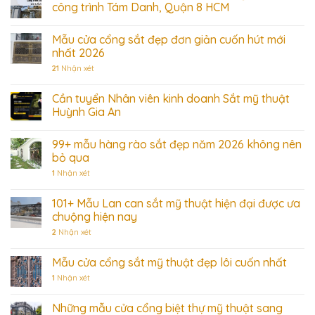
công trình Tám Danh, Quận 8 HCM
Mẫu cửa cổng sắt đẹp đơn giản cuốn hút mới
nhất 2026
21
Nhận xét
Cần tuyển Nhân viên kinh doanh Sắt mỹ thuật
Huỳnh Gia An
99+ mẫu hàng rào sắt đẹp năm 2026 không nên
bỏ qua
1
Nhận xét
101+ Mẫu Lan can sắt mỹ thuật hiện đại được ưa
chuộng hiện nay
2
Nhận xét
Mẫu cửa cổng sắt mỹ thuật đẹp lôi cuốn nhất
1
Nhận xét
Những mẫu cửa cổng biệt thự mỹ thuật sang