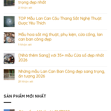
trọng đẹp nhất
2
Nhận xét
TOP Mẫu Lan Can Cầu Thang Sắt Nghệ Thuật
Được Yêu Thích
Mẫu hoa sắt mỹ thuật, phụ kiện, cửa cổng, lan
can ban công đẹp
1
Nhận xét
[Nhà thêm Sang] với 35+ mẫu Cửa sổ đẹp nhất
2026
Những mẫu Lan Can Ban Công đẹp sang trọng,
ấn tượng 2026
21
Nhận xét
SẢN PHẨM MỚI NHẤT