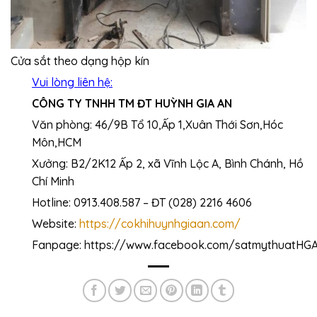
Cửa sắt theo dạng hộp kín
Vui lòng liên hệ:
CÔNG TY TNHH TM ĐT HUỲNH GIA AN
Văn phòng: 46/9B Tổ 10,Ấp 1,Xuân Thới Sơn,Hóc
Môn,HCM
Xưởng: B2/2K12 Ấp 2, xã Vĩnh Lộc A, Bình Chánh, Hồ
Chí Minh
Hotline: 0913.408.587 – ĐT (028) 2216 4606
Website:
https://cokhihuynhgiaan.com/
Fanpage: https://www.facebook.com/satmythuatHG