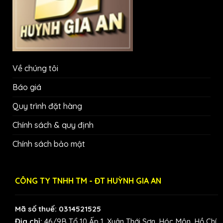
Về chúng tôi
Báo giá
Quy trình đặt hàng
Chính sách & quy định
Chính sách bảo mật
CÔNG TY TNHH TM - ĐT HUỲNH GIA AN
Mã số thuế: 0314521525
Địa chỉ:
46/9B Tổ 10 Ấp 1, Xuân Thới Sơn, Hóc Môn, Hồ Chí