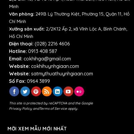
Minh
Văn phòng:
249B Lý Thường Kiệt, Phường 15, Quận 11, Hồ
Chí Minh
Xưởng sản xuất:
2/2K12 Ấp 2, xã Vĩnh Lộc A, Bình Chánh,
Hồ Chí Minh
Điện thoại:
(028) 2216 4606
Hotline:
0913 408 587
Email:
cokhihga@gmail.com
Website:
cokhihuynhgiaan.com
Website:
satmythuathuynhgiaan.com
Số Fax:
0964 3899
This site is protected by reCAPTCHA and the Google
Privacy Policy
and
Terms of Service
apply.
MỜI XEM MẪU MỚI NHẤT