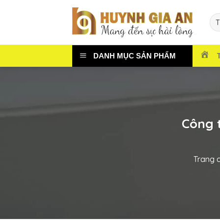
Chuyển
đến
nội
dung
DANH MỤC SẢN PHẨM
Công 
Trang 