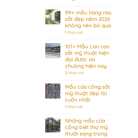
99+ mẫu hàng rào
sắt đẹp năm 2026
không nên bỏ qua
1
Nhận xét
101+ Mẫu Lan can
sắt mỹ thuật hiện
đại được ưa
chuộng hiện nay
2
Nhận xét
Mẫu cửa cổng sắt
mỹ thuật đẹp lôi
cuốn nhất
1
Nhận xét
Những mẫu cửa
cổng biệt thự mỹ
thuật sang trọng