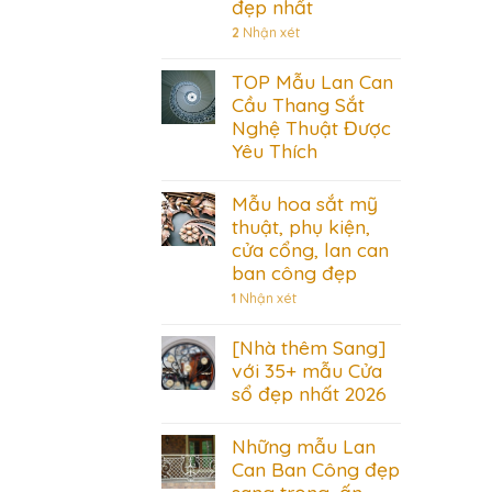
đẹp nhất
2
Nhận xét
TOP Mẫu Lan Can
Cầu Thang Sắt
Nghệ Thuật Được
Yêu Thích
Mẫu hoa sắt mỹ
thuật, phụ kiện,
cửa cổng, lan can
ban công đẹp
1
Nhận xét
[Nhà thêm Sang]
với 35+ mẫu Cửa
sổ đẹp nhất 2026
Những mẫu Lan
Can Ban Công đẹp