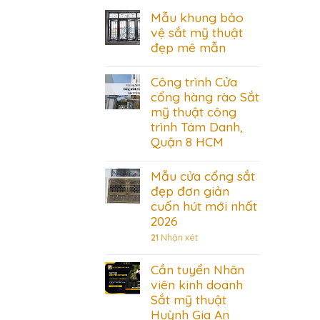
Mẫu khung bảo
vệ sắt mỹ thuật
đẹp mê mẫn
Công trình Cửa
cổng hàng rào Sắt
mỹ thuật công
trình Tám Danh,
Quận 8 HCM
Mẫu cửa cổng sắt
đẹp đơn giản
cuốn hút mới nhất
2026
21
Nhận xét
Cần tuyển Nhân
viên kinh doanh
Sắt mỹ thuật
Huỳnh Gia An