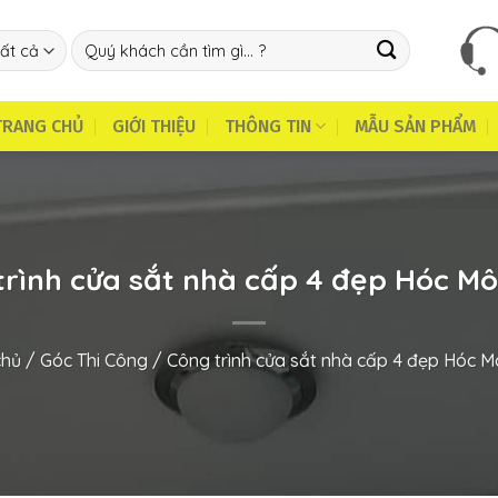
Tìm
kiếm:
TRANG CHỦ
GIỚI THIỆU
THÔNG TIN
MẪU SẢN PHẨM
trình cửa sắt nhà cấp 4 đẹp Hóc M
chủ
/
Góc Thi Công
/
Công trình cửa sắt nhà cấp 4 đẹp Hóc 