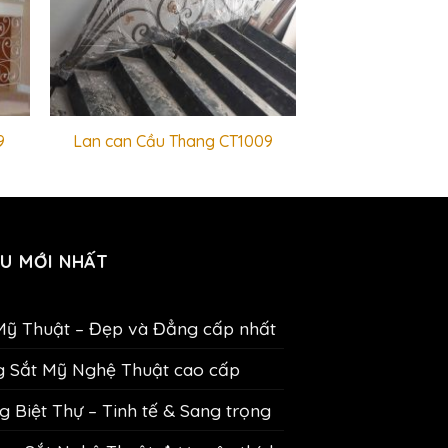
9
Lan can Cầu Thang CT1009
U MỚI NHẤT
Mỹ Thuật – Đẹp và Đẳng cấp nhất
g Sắt Mỹ Nghệ Thuật cao cấp
 Biệt Thự – Tinh tế & Sang trọng