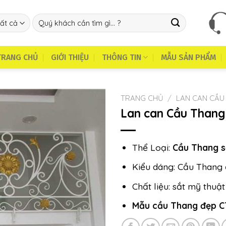
Tìm
kiếm:
TRANG CHỦ
GIỚI THIỆU
THÔNG TIN
MẪU SẢN PHẨM
TRANG CHỦ
/
LAN CAN CẦU
Lan can Cầu Thang
Thể Loại:
Cầu Thang s
Kiểu dáng: Cầu Thang 
Chất liệu: sắt mỹ thuật
Mẫu cầu Thang đẹp C