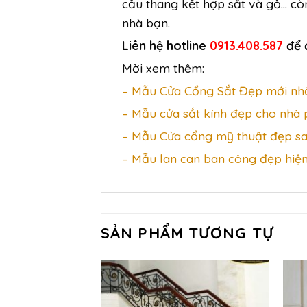
cầu thang kết hợp sắt và gỗ… còn
nhà bạn.
Liên hệ hotline
0913.408.587
để 
Mời xem thêm:
– Mẫu Cửa Cổng Sắt Đẹp mới nhấ
– Mẫu cửa sắt kính đẹp cho nhà
– Mẫu Cửa cổng mỹ thuật đẹp sa
– Mẫu lan can ban công đẹp hiện
SẢN PHẨM TƯƠNG TỰ