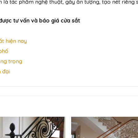
 là tác phẩm nghệ thuật, gây ấn tượng, tạo nét riêng 
được tư vấn và báo giá cửa sắt
t hiện nay
 phố
ng trọng
 đại