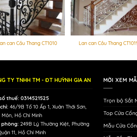
an can Cầu Thang CT1010
Lan can Cầu Thang CT101
G TY TNHH TM - ĐT HUỲNH GIA AN
MỜI XEM MẪ
số thuế: 0314521525
Trọn bộ Sắt 
chỉ:
46/9B Tổ 10 Ấp 1, Xuân Thới Sơn,
Top Cửa Cổn
 Môn, Hồ Chí Minh
 phòng:
249B Lý Thường Kiệt, Phường
Mẫu Cửa Cổng
Quận 11, Hồ Chí Minh