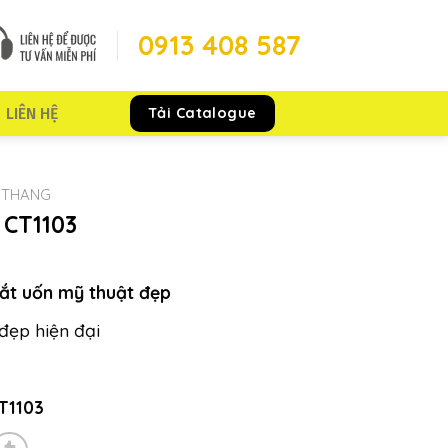
0913 408 587
Tải Catalogue
LIÊN HỆ
 THANG
 CT1103
ắt uốn mỹ thuật đẹp
đẹp hiện đại
T1103