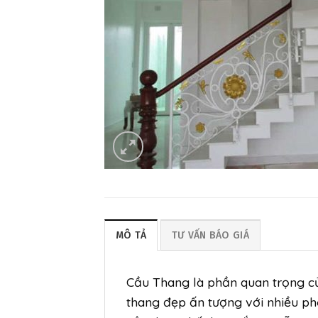
MÔ TẢ
TƯ VẤN BÁO GIÁ
Cầu Thang là phần quan trọng củ
thang đẹp ấn tượng với nhiều pho