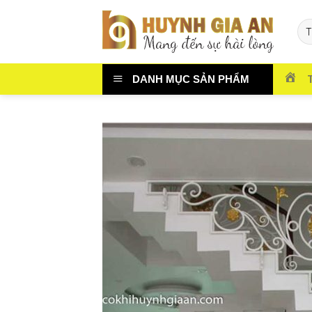
Chuyển
đến
nội
dung
DANH MỤC SẢN PHẨM