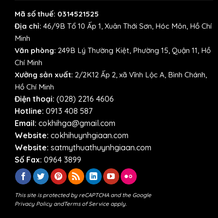
Mã số thuế: 0314521525
Địa chỉ:
46/9B Tổ 10 Ấp 1, Xuân Thới Sơn, Hóc Môn, Hồ Chí
Minh
Văn phòng:
249B Lý Thường Kiệt, Phường 15, Quận 11, Hồ
Chí Minh
Xưởng sản xuất:
2/2K12 Ấp 2, xã Vĩnh Lộc A, Bình Chánh,
Hồ Chí Minh
Điện thoại:
(028) 2216 4606
Hotline:
0913 408 587
Email:
cokhihga@gmail.com
Website:
cokhihuynhgiaan.com
Website:
satmythuathuynhgiaan.com
Số Fax:
0964 3899
This site is protected by reCAPTCHA and the Google
Privacy Policy
and
Terms of Service
apply.