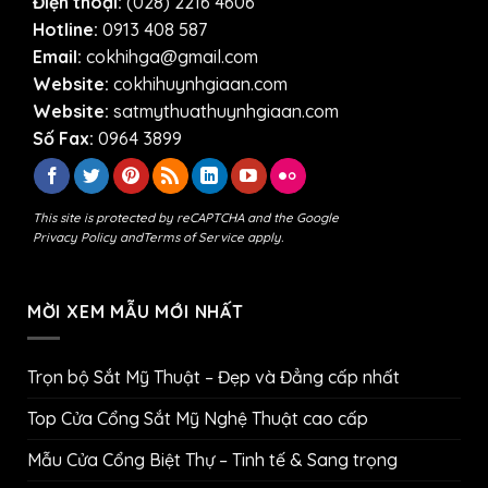
Điện thoại:
(028) 2216 4606
Hotline:
0913 408 587
Email:
cokhihga@gmail.com
Website:
cokhihuynhgiaan.com
Website:
satmythuathuynhgiaan.com
Số Fax:
0964 3899
This site is protected by reCAPTCHA and the Google
Privacy Policy
and
Terms of Service
apply.
MỜI XEM MẪU MỚI NHẤT
Trọn bộ Sắt Mỹ Thuật – Đẹp và Đẳng cấp nhất
Top Cửa Cổng Sắt Mỹ Nghệ Thuật cao cấp
Mẫu Cửa Cổng Biệt Thự – Tinh tế & Sang trọng