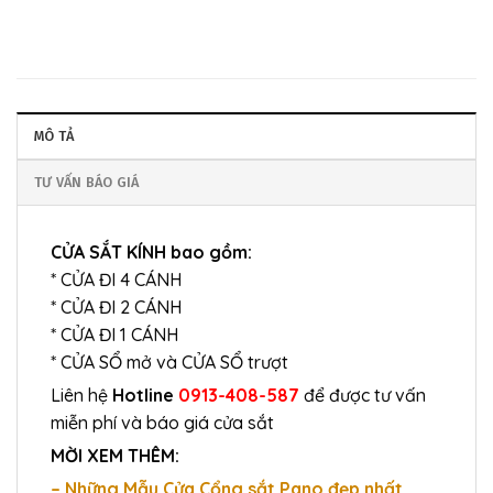
MÔ TẢ
TƯ VẤN BÁO GIÁ
CỬA SẮT KÍNH bao gồm:
* CỬA ĐI 4 CÁNH
* CỬA ĐI 2 CÁNH
* CỬA ĐI 1 CÁNH
* CỬA SỔ mở và CỬA SỔ trượt
Liên hệ
Hotline
0913-408-587
để được tư vấn
miễn phí và báo giá cửa sắt
MỜI XEM THÊM:
– Những Mẫu Cửa Cổng sắt Pano đẹp nhất