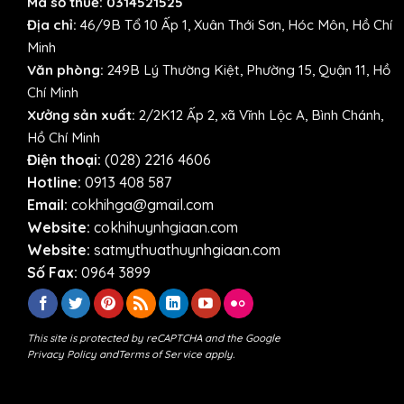
Mã số thuế: 0314521525
Địa chỉ:
46/9B Tổ 10 Ấp 1, Xuân Thới Sơn, Hóc Môn, Hồ Chí
Minh
Văn phòng:
249B Lý Thường Kiệt, Phường 15, Quận 11, Hồ
Chí Minh
Xưởng sản xuất:
2/2K12 Ấp 2, xã Vĩnh Lộc A, Bình Chánh,
Hồ Chí Minh
Điện thoại:
(028) 2216 4606
Hotline:
0913 408 587
Email:
cokhihga@gmail.com
Website:
cokhihuynhgiaan.com
Website:
satmythuathuynhgiaan.com
Số Fax:
0964 3899
This site is protected by reCAPTCHA and the Google
Privacy Policy
and
Terms of Service
apply.