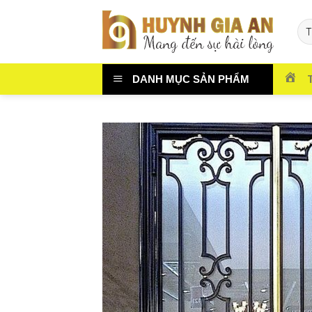
Chuyển
đến
nội
dung
DANH MỤC SẢN PHẨM