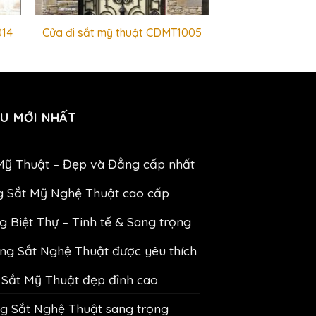
014
Cửa đi sắt mỹ thuật CDMT1005
U MỚI NHẤT
Mỹ Thuật – Đẹp và Đẳng cấp nhất
g Sắt Mỹ Nghệ Thuật cao cấp
 Biệt Thự – Tinh tế & Sang trọng
g Sắt Nghệ Thuật được yêu thích
Sắt Mỹ Thuật đẹp đỉnh cao
 Sắt Nghệ Thuật sang trọng