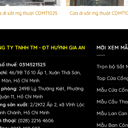
 đi sắt mỹ thuật CDMT1025
Cửa đi sắt mỹ thuật CDMT1
G TY TNHH TM - ĐT HUỲNH GIA AN
MỜI XEM MẪ
số thuế: 0314521525
Trọn bộ Sắt 
chỉ:
46/9B Tổ 10 Ấp 1, Xuân Thới Sơn,
Top Cửa Cổn
 Môn, Hồ Chí Minh
 phòng:
249B Lý Thường Kiệt, Phường
Mẫu Cửa Cổng
Quận 11, Hồ Chí Minh
Mẫu Cầu Than
ng sản xuất:
2/2K12 Ấp 2, xã Vĩnh Lộc
ình Chánh, Hồ Chí Minh
Mẫu Lan Can 
n thoại:
(028) 2216 4606
Mẫu Ban Công