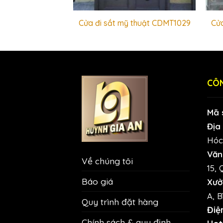
 thuật CDMT1012
Cửa đi sắt mỹ thuật CDMT1029
Cửa
CÔN
Mã 
Địa 
Hóc
Văn
Về chúng tôi
15, 
Báo giá
Xưở
A, B
Quy trình đặt hàng
Điệ
Chính sách & quy định