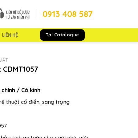
0913 408 587
Tải Catalogue
LIÊN HỆ
HUẬT
ật CDMT1057
 chính / Có kính
ệ thuật cổ điển, sang trọng
57
ảo tính an toàn cho ngôi nhà, vừa