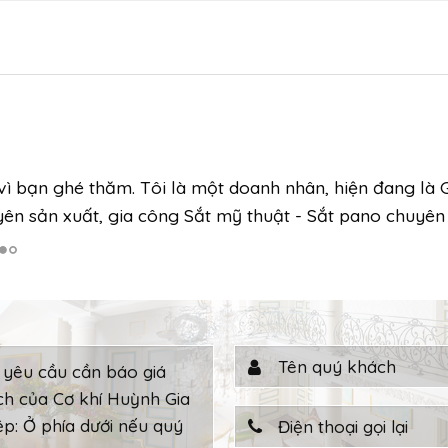
i vì bạn ghé thăm. Tôi là một doanh nhân, hiện đang là
yên sản xuất, gia công Sắt mỹ thuật - Sắt pano chuyên