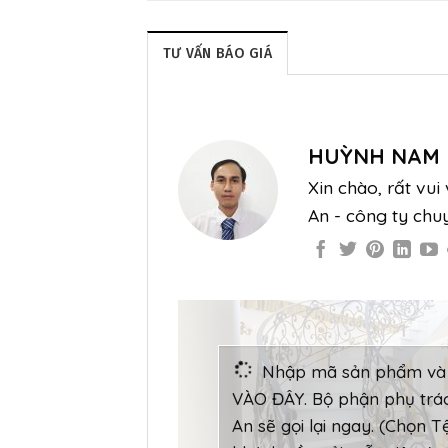
TƯ VẤN BÁO GIÁ
HUỲNH NAM
Xin chào, rất vu
An - công ty chu