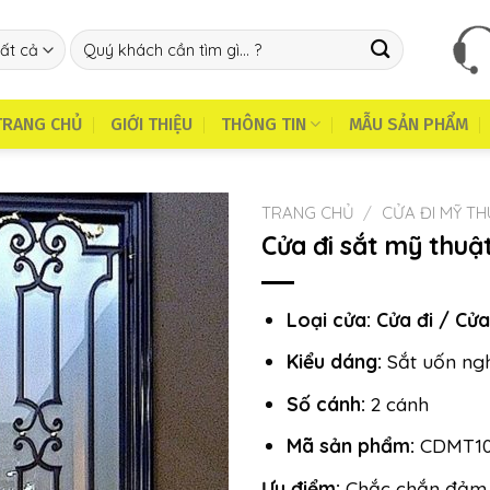
Tìm
kiếm:
TRANG CHỦ
GIỚI THIỆU
THÔNG TIN
MẪU SẢN PHẨM
TRANG CHỦ
/
CỬA ĐI MỸ T
Cửa đi sắt mỹ thu
Loại cửa:
Cửa đi / Cửa
Kiểu dáng:
Sắt uốn ngh
Số cánh:
2 cánh
Mã sản phẩm:
CDMT10
Ưu điểm:
Chắc chắn đảm b