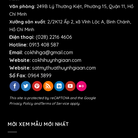
Văn phòng:
249B Lý Thường Kiệt, Phường 15, Quận 11, Hồ
Chí Minh
Xưởng sản xuất:
2/2K12 Ấp 2, xã Vĩnh Lộc A, Bình Chánh,
Hồ Chí Minh
Điện thoại:
(028) 2216 4606
Hotline:
0913 408 587
Email:
cokhihga@gmail.com
Website:
cokhihuynhgiaan.com
Website:
satmythuathuynhgiaan.com
Số Fax:
0964 3899
This site is protected by reCAPTCHA and the Google
Privacy Policy
and
Terms of Service
apply.
MỜI XEM MẪU MỚI NHẤT