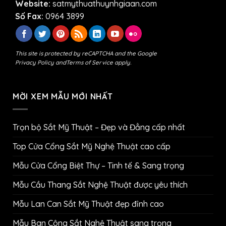
Website:
satmythuathuynhgiaan.com
Số Fax:
0964 3899
This site is protected by reCAPTCHA and the Google
Privacy Policy
and
Terms of Service
apply.
MỜI XEM MẪU MỚI NHẤT
Trọn bộ Sắt Mỹ Thuật – Đẹp và Đẳng cấp nhất
Top Cửa Cổng Sắt Mỹ Nghệ Thuật cao cấp
Mẫu Cửa Cổng Biệt Thự – Tinh tế & Sang trọng
Mẫu Cầu Thang Sắt Nghệ Thuật được yêu thích
Mẫu Lan Can Sắt Mỹ Thuật đẹp đỉnh cao
Mẫu Ban Công Sắt Nghệ Thuật sang trọng