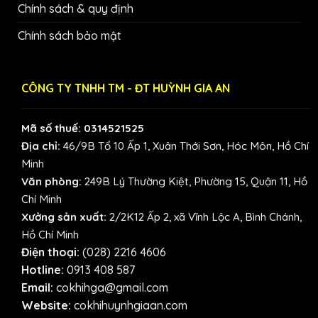
Chính sách & quy định
Chính sách bảo mật
CÔNG TY TNHH TM - ĐT HUỲNH GIA AN
Mã số thuế: 0314521525
Địa chỉ:
46/9B Tổ 10 Ấp 1, Xuân Thới Sơn, Hóc Môn, Hồ Chí
Minh
Văn phòng:
249B Lý Thường Kiệt, Phường 15, Quận 11, Hồ
Chí Minh
Xưởng sản xuất:
2/2K12 Ấp 2, xã Vĩnh Lộc A, Bình Chánh,
Hồ Chí Minh
Điện thoại:
(028) 2216 4606
Hotline:
0913 408 587
Email:
cokhihga@gmail.com
Website:
cokhihuynhgiaan.com