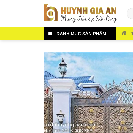
Chuyển
đến
nội
dung
DANH MỤC SẢN PHẨM