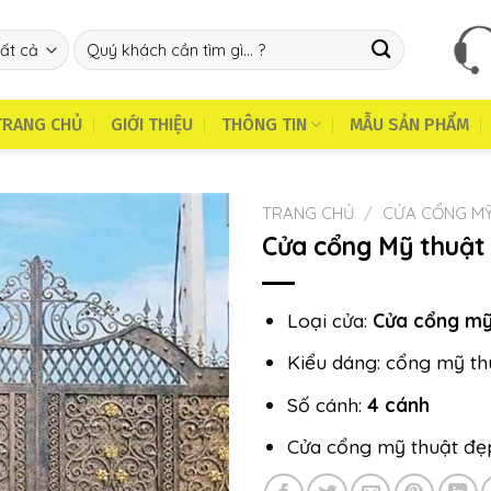
Tìm
kiếm:
TRANG CHỦ
GIỚI THIỆU
THÔNG TIN
MẪU SẢN PHẨM
TRANG CHỦ
/
CỬA CỔNG MỸ
Cửa cổng Mỹ thuật
Loại cửa:
Cửa cổng mỹ
Kiểu dáng: cổng mỹ th
Số cánh:
4 cánh
Cửa cổng mỹ thuật đẹp