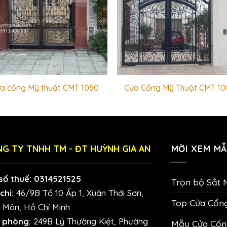
a cổng Mỹ thuật CMT 1050
Cửa Cổng Mỹ Thuật CMT 10
G TY TNHH TM - ĐT HUỲNH GIA AN
MỜI XEM MẪ
số thuế: 0314521525
Trọn bộ Sắt 
chỉ:
46/9B Tổ 10 Ấp 1, Xuân Thới Sơn,
Top Cửa Cổn
 Môn, Hồ Chí Minh
 phòng:
249B Lý Thường Kiệt, Phường
Mẫu Cửa Cổng