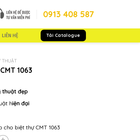
0913 408 587
Tải Catalogue
LIÊN HỆ
 THUẬT
 CMT 1063
 thuật đẹp
uật h
iện đại
 cho biệt thự CMT 1063