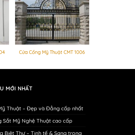
04
Cửa Cổng Mỹ Thuật CMT 1006
U MỚI NHẤT
Mỹ Thuật – Đẹp và Đẳng cấp nhất
g Sắt Mỹ Nghệ Thuật cao cấp
 Biệt Thự – Tinh tế & Sang trọng