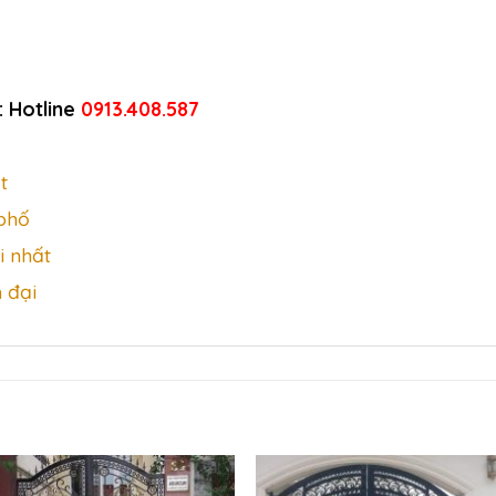
: Hotline
0913.408.587
t
 phố
i nhất
 đại