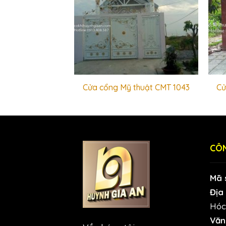
thuật CMT 1020
Cửa cổng Mỹ thuật CMT 1043
Cử
CÔN
Mã 
Địa 
Hóc
Văn