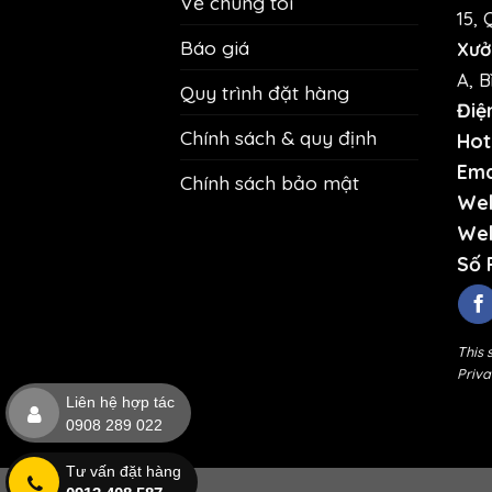
Về chúng tôi
15, 
Báo giá
Xưở
A, B
Quy trình đặt hàng
Điệ
Chính sách & quy định
Hotl
Ema
Chính sách bảo mật
Web
Web
Số 
This 
Priva
Liên hệ hợp tác
0908 289 022
Tư vấn đặt hàng