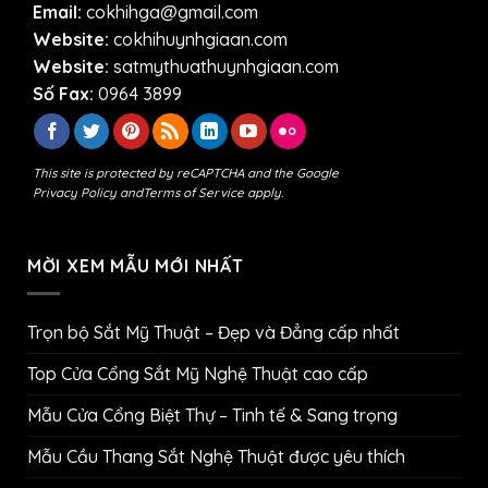
Email:
cokhihga@gmail.com
Website:
cokhihuynhgiaan.com
Website:
satmythuathuynhgiaan.com
Số Fax:
0964 3899
This site is protected by reCAPTCHA and the Google
Privacy Policy
and
Terms of Service
apply.
MỜI XEM MẪU MỚI NHẤT
Trọn bộ Sắt Mỹ Thuật – Đẹp và Đẳng cấp nhất
Top Cửa Cổng Sắt Mỹ Nghệ Thuật cao cấp
Mẫu Cửa Cổng Biệt Thự – Tinh tế & Sang trọng
Mẫu Cầu Thang Sắt Nghệ Thuật được yêu thích