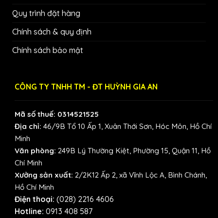
Quy trình đặt hàng
Chính sách & quy định
Chính sách bảo mật
CÔNG TY TNHH TM - ĐT HUỲNH GIA AN
Mã số thuế: 0314521525
Địa chỉ:
46/9B Tổ 10 Ấp 1, Xuân Thới Sơn, Hóc Môn, Hồ Chí
Minh
Văn phòng:
249B Lý Thường Kiệt, Phường 15, Quận 11, Hồ
Chí Minh
Xưởng sản xuất:
2/2K12 Ấp 2, xã Vĩnh Lộc A, Bình Chánh,
Hồ Chí Minh
Điện thoại:
(028) 2216 4606
Hotline:
0913 408 587