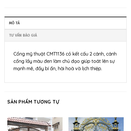
MÔ TẢ
TƯ VẤN BÁO GIÁ
Cổng mỹ thuật CMT1136 có kết cấu 2 cánh, cánh
cổng lấy màu đen làm chủ đạo giúp toát lên sự
mạnh mẽ, đầy bí ẩn, hài hoà và lịch thiệp.
SẢN PHẨM TƯƠNG TỰ