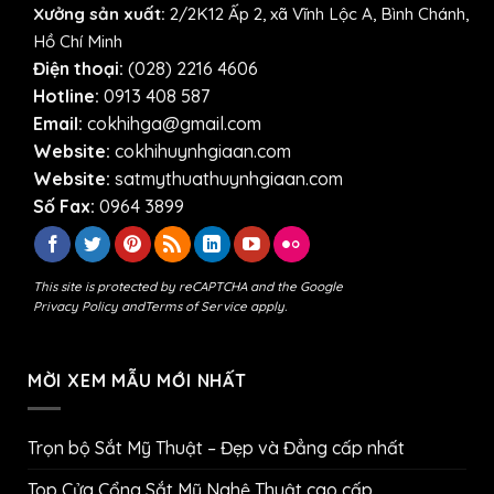
Xưởng sản xuất:
2/2K12 Ấp 2, xã Vĩnh Lộc A, Bình Chánh,
Hồ Chí Minh
Điện thoại:
(028) 2216 4606
Hotline:
0913 408 587
Email:
cokhihga@gmail.com
Website:
cokhihuynhgiaan.com
Website:
satmythuathuynhgiaan.com
Số Fax:
0964 3899
This site is protected by reCAPTCHA and the Google
Privacy Policy
and
Terms of Service
apply.
MỜI XEM MẪU MỚI NHẤT
Trọn bộ Sắt Mỹ Thuật – Đẹp và Đẳng cấp nhất
Top Cửa Cổng Sắt Mỹ Nghệ Thuật cao cấp