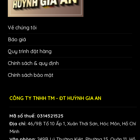
Về chúng tôi
Báo giá
Quy trình đặt hàng
Chính sách & quy định
Chính sách bảo mật
CÔNG TY TNHH TM - ĐT HUỲNH GIA AN
Mã số thuế: 0314521525
Địa chỉ:
46/9B Tổ 10 Ấp 1, Xuân Thới Sơn, Hóc Môn, Hồ Chí
Minh
Văn phòng:
249B Lý Thường Kiệt, Phường 15, Quận 11, Hồ