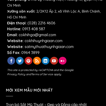
Chí Minh
Xưởng sản xuất:
2/2K12 Ấp 2, xã Vĩnh Lộc A, Bình Chánh,
Hồ Chí Minh
Điện thoại:
(028) 2216 4606
Hotline:
0913 408 587
Email:
cokhihga@gmail.com
Website:
cokhihuynhgiaan.com
Website:
satmythuathuynhgiaan.com
Số Fax:
0964 3899
This site is protected by reCAPTCHA and the Google
Privacy Policy
and
Terms of Service
apply.
MỜI XEM MẪU MỚI NHẤT
Trọn bộ Sắt Mỹ Thuật – Đẹp và Đẳng cấp nhất