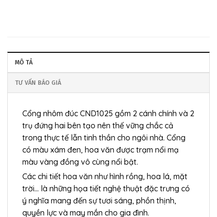
MÔ TẢ
TƯ VẤN BÁO GIÁ
Cổng nhôm đúc CND1025 gồm 2 cánh chính và 2
trụ đứng hai bên tạo nên thế vững chắc cả
trong thực tế lẫn tinh thần cho ngôi nhà. Cổng
có màu xám đen, hoa văn được trạm nổi mạ
màu vàng đồng vô cùng nổi bật.
Các chi tiết hoa văn như hình rồng, hoa lá, mặt
trời… là những họa tiết nghệ thuật đặc trưng có
ý nghĩa mang đến sự tươi sáng, phồn thịnh,
quyền lực và may mắn cho gia đình.