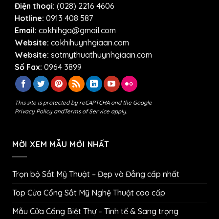
Điện thoại:
(028) 2216 4606
Hotline:
0913 408 587
Email:
cokhihga@gmail.com
Website:
cokhihuynhgiaan.com
Website:
satmythuathuynhgiaan.com
Số Fax:
0964 3899
This site is protected by reCAPTCHA and the Google
Privacy Policy
and
Terms of Service
apply.
MỜI XEM MẪU MỚI NHẤT
Trọn bộ Sắt Mỹ Thuật – Đẹp và Đẳng cấp nhất
Top Cửa Cổng Sắt Mỹ Nghệ Thuật cao cấp
Mẫu Cửa Cổng Biệt Thự – Tinh tế & Sang trọng