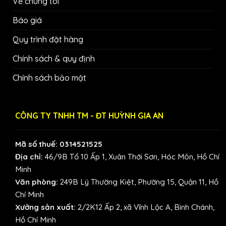
Về chúng tôi
Báo giá
Quy trình đặt hàng
Chính sách & quy định
Chính sách bảo mật
CÔNG TY TNHH TM - ĐT HUỲNH GIA AN
Mã số thuế: 0314521525
Địa chỉ:
46/9B Tổ 10 Ấp 1, Xuân Thới Sơn, Hóc Môn, Hồ Chí
Minh
Văn phòng:
249B Lý Thường Kiệt, Phường 15, Quận 11, Hồ
Chí Minh
Xưởng sản xuất:
2/2K12 Ấp 2, xã Vĩnh Lộc A, Bình Chánh,
Hồ Chí Minh