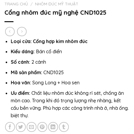
TRANG CHỦ
/
NHÔM ĐÚC MỸ THUẬT
Cổng nhôm đúc mỹ nghệ CND1025
Loại cửa: Cổng hợp kim nhôm đúc
Kiểu dáng:
Bán cổ điển
Số cánh:
2 cánh
Mã sản phẩm:
CND1025
Hoa văn:
Song Long + Hoa sen
Ưu điểm:
Chất liệu nhôm đúc không rỉ sét, chống ăn
mòn cao. Trong khi đó trọng lượng nhẹ nhàng, kết
cấu bền vững. Phù hợp các công trình nhà ở, nhà ống.
biệt thự.