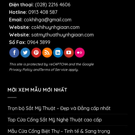
Điện thoại:
(028) 2216 4606
Hotline:
0913 408 587
Email:
cokhihga@gmail.com
Website:
cokhihuynhgiaan.com
Website:
satmythuathuynhgiaan.com
Số Fax:
0964 3899
This site is protected by reCAPTCHA and the Google
Privacy Policy
and
Terms of Service
apply.
MỜI XEM MẪU MỚI NHẤT
Trọn bộ Sắt Mỹ Thuật – Đẹp và Đẳng cấp nhất
Top Cửa Cổng Sắt Mỹ Nghệ Thuật cao cấp
Mẫu Cửa Cổng Biệt Thự – Tinh tế & Sang trọng