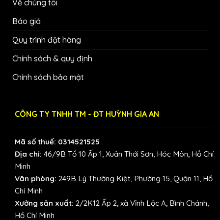
Về chúng tôi
Báo giá
Quy trình đặt hàng
Chính sách & quy định
Chính sách bảo mật
CÔNG TY TNHH TM - ĐT HUỲNH GIA AN
Mã số thuế: 0314521525
Địa chỉ:
46/9B Tổ 10 Ấp 1, Xuân Thới Sơn, Hóc Môn, Hồ Chí
Minh
Văn phòng:
249B Lý Thường Kiệt, Phường 15, Quận 11, Hồ
Chí Minh
Xưởng sản xuất:
2/2K12 Ấp 2, xã Vĩnh Lộc A, Bình Chánh,
Hồ Chí Minh