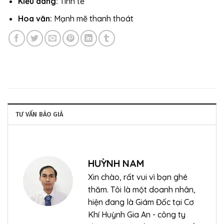
Kiểu dáng:
Tinh tế
Hoa văn:
Mạnh mẽ thanh thoát
TƯ VẤN BÁO GIÁ
HUỲNH NAM
Xin chào, rất vui vì bạn ghé
thăm. Tôi là một doanh nhân,
hiện đang là Giám Đốc tại Cơ
Khí Huỳnh Gia An - công ty