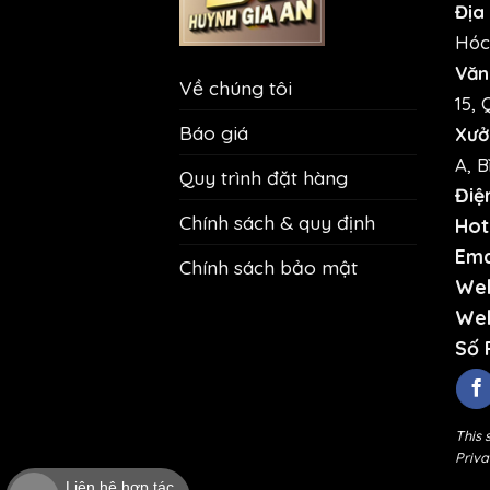
Địa 
Hóc
Văn
Về chúng tôi
15, 
Báo giá
Xưở
A, B
Quy trình đặt hàng
Điệ
Chính sách & quy định
Hotl
Ema
Chính sách bảo mật
Web
Web
Số 
This 
Priva
Liên hệ hợp tác