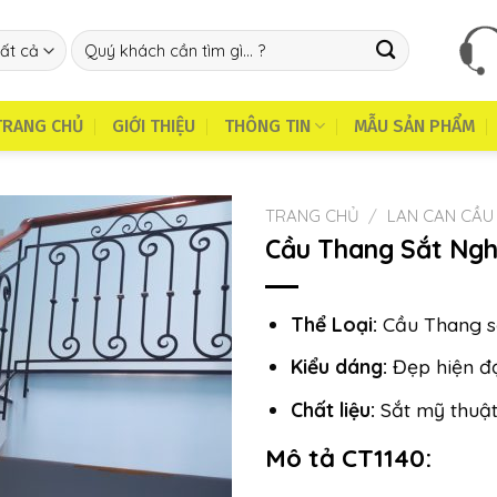
Tìm
kiếm:
TRANG CHỦ
GIỚI THIỆU
THÔNG TIN
MẪU SẢN PHẨM
TRANG CHỦ
/
LAN CAN CẦU
Cầu Thang Sắt Ngh
Thể Loại:
Cầu Thang s
Kiểu dáng:
Đẹp hiện đ
Chất liệu:
Sắt mỹ thuậ
Mô tả CT1140: