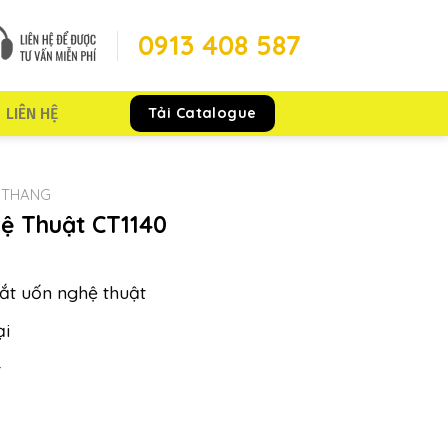
0913 408 587
Tải Catalogue
LIÊN HỆ
 THANG
ệ Thuật CT1140
ắt uốn nghệ thuật
ại
t