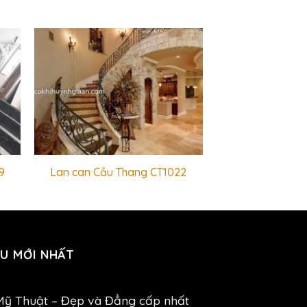
9
Lan can Cầu Thang CT1022
U MỚI NHẤT
Mỹ Thuật – Đẹp và Đẳng cấp nhất