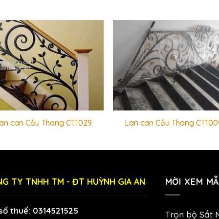
an can Cầu Thang CT1029
Lan can Cầu Thang CT100
G TY TNHH TM - ĐT HUỲNH GIA AN
MỜI XEM MẪ
số thuế: 0314521525
Trọn bộ Sắt 