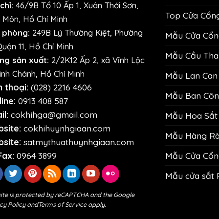
chỉ:
46/9B Tổ 10 Ấp 1, Xuân Thới Sơn,
Top Cửa Cổn
 Môn, Hồ Chí Minh
 phòng:
249B Lý Thường Kiệt, Phường
Mẫu Cửa Cổng
Quận 11, Hồ Chí Minh
Mẫu Cầu Than
ng sản xuất:
2/2K12 Ấp 2, xã Vĩnh Lộc
ình Chánh, Hồ Chí Minh
Mẫu Lan Can 
n thoại:
(028) 2216 4606
Mẫu Ban Công
ine:
0913 408 587
il:
cokhihga@gmail.com
Mẫu Hoa Sắt 
site:
cokhihuynhgiaan.com
Mẫu Hàng Rào
site:
satmythuathuynhgiaan.com
Mẫu Cửa Cổn
Fax:
0964 3899
Mẫu cửa sắt 
site is protected by reCAPTCHA and the Google
cy Policy
and
Terms of Service
apply.