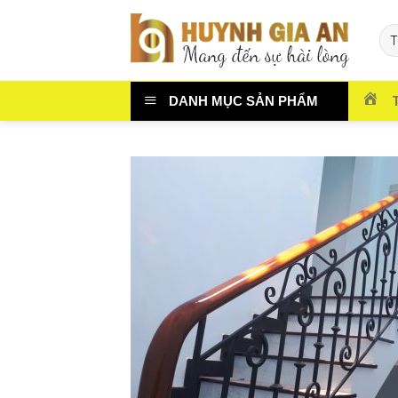
Chuyển
đến
nội
dung
DANH MỤC SẢN PHẨM