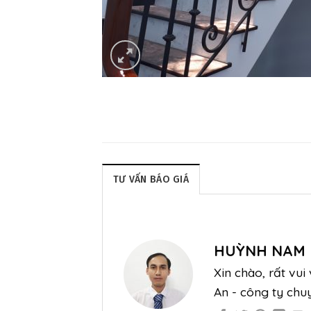
TƯ VẤN BÁO GIÁ
HUỲNH NAM
Xin chào, rất vu
An - công ty chu