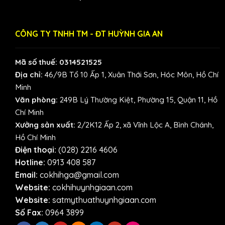
CÔNG TY TNHH TM - ĐT HUỲNH GIA AN
Mã số thuế: 0314521525
Địa chỉ:
46/9B Tổ 10 Ấp 1, Xuân Thới Sơn, Hóc Môn, Hồ Chí
Minh
Văn phòng:
249B Lý Thường Kiệt, Phường 15, Quận 11, Hồ
Chí Minh
Xưởng sản xuất:
2/2K12 Ấp 2, xã Vĩnh Lộc A, Bình Chánh,
Hồ Chí Minh
Điện thoại:
(028) 2216 4606
Hotline:
0913 408 587
Email:
cokhihga@gmail.com
Website:
cokhihuynhgiaan.com
Website:
satmythuathuynhgiaan.com
Số Fax:
0964 3899