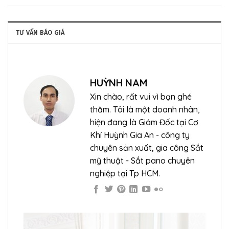
TƯ VẤN BÁO GIÁ
HUỲNH NAM
Xin chào, rất vui vì bạn ghé
thăm. Tôi là một doanh nhân,
hiện đang là Giám Đốc tại Cơ
Khí Huỳnh Gia An - công ty
chuyên sản xuất, gia công Sắt
mỹ thuật - Sắt pano chuyên
nghiệp tại Tp HCM.