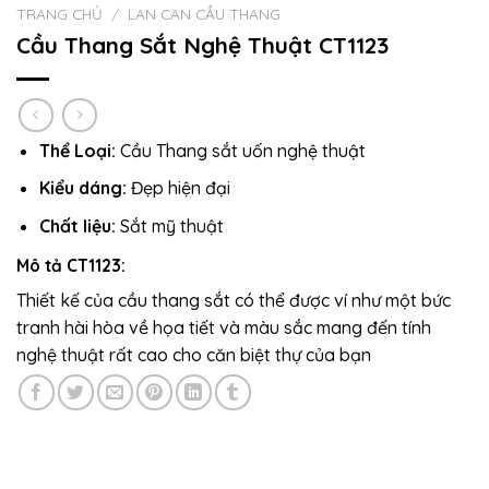
TRANG CHỦ
/
LAN CAN CẦU THANG
Cầu Thang Sắt Nghệ Thuật CT1123
Thể Loại:
Cầu Thang sắt uốn nghệ thuật
Kiểu dáng:
Đẹp hiện đại
Chất liệu:
Sắt mỹ thuật
Mô tả CT1123:
Thiết kế của cầu thang sắt có thể được ví như một bức
tranh hài hòa về họa tiết và màu sắc mang đến tính
nghệ thuật rất cao cho căn biệt thự của bạn